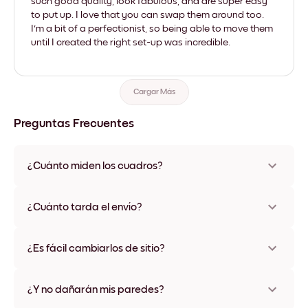
such good quality, look fabulous, and are super easy
to put up. I love that you can swap them around too.
I'm a bit of a perfectionist, so being able to move them
until I created the right set-up was incredible.
Cargar Más
Preguntas Frecuentes
¿Cuánto miden los cuadros?
Los tamaños varían de 21x28 cm a 56x112 cm. Disponible en
varios materiales y colores de marco, incluidas opciones sin
¿Cuánto tarda el envío?
marco y con lienzo.
Una semana, más o menos. Hay opciones de envío exprés
disponibles en algunos países. Te enviaremos un número de
¿Es fácil cambiarlos de sitio?
seguimiento después de tu compra
¡Superfácil! Están diseñados para moverse varias veces sin
ningún daño
¿Y no dañarán mis paredes?