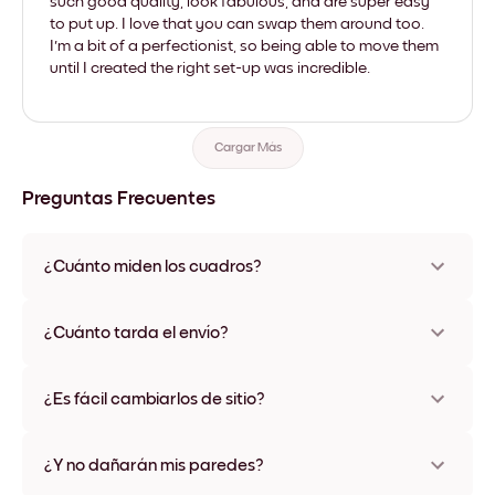
such good quality, look fabulous, and are super easy
to put up. I love that you can swap them around too.
I'm a bit of a perfectionist, so being able to move them
until I created the right set-up was incredible.
Cargar Más
Preguntas Frecuentes
¿Cuánto miden los cuadros?
Los tamaños varían de 21x28 cm a 56x112 cm. Disponible en
varios materiales y colores de marco, incluidas opciones sin
¿Cuánto tarda el envío?
marco y con lienzo.
Una semana, más o menos. Hay opciones de envío exprés
disponibles en algunos países. Te enviaremos un número de
¿Es fácil cambiarlos de sitio?
seguimiento después de tu compra
¡Superfácil! Están diseñados para moverse varias veces sin
ningún daño
¿Y no dañarán mis paredes?