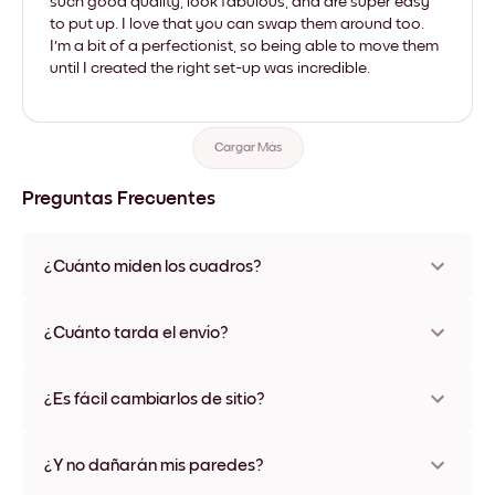
such good quality, look fabulous, and are super easy
to put up. I love that you can swap them around too.
I'm a bit of a perfectionist, so being able to move them
until I created the right set-up was incredible.
Cargar Más
Preguntas Frecuentes
¿Cuánto miden los cuadros?
Los tamaños varían de 21x28 cm a 56x112 cm. Disponible en
varios materiales y colores de marco, incluidas opciones sin
¿Cuánto tarda el envío?
marco y con lienzo.
Una semana, más o menos. Hay opciones de envío exprés
disponibles en algunos países. Te enviaremos un número de
¿Es fácil cambiarlos de sitio?
seguimiento después de tu compra
¡Superfácil! Están diseñados para moverse varias veces sin
ningún daño
¿Y no dañarán mis paredes?