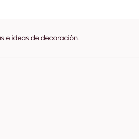
Toscana No.1 Negro
Toscana No.1 Blanco
Toscana No.1 Madera de R
Toscana No.1 Ancho Negro
Toscana No.1 Ancho Blanc
Toscana No.1 Ancho Nuez
as e ideas de decoración.
Toscana No.1 Lienzo