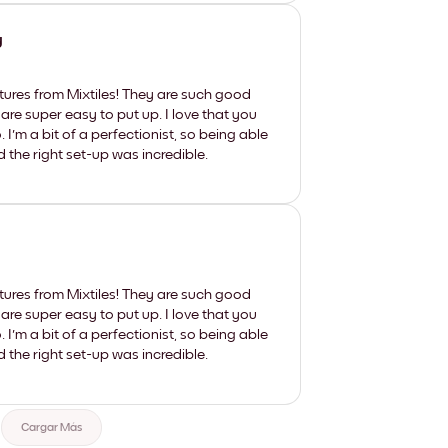
y
tures from Mixtiles! They are such good
 are super easy to put up. I love that you
'm a bit of a perfectionist, so being able
d the right set-up was incredible.
tures from Mixtiles! They are such good
 are super easy to put up. I love that you
'm a bit of a perfectionist, so being able
d the right set-up was incredible.
Cargar Más