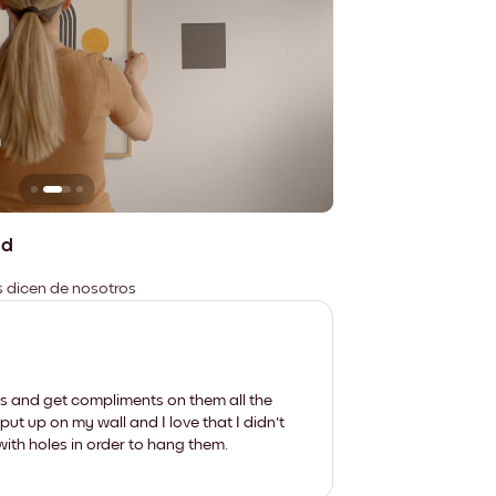
n
No deja marcas
ad
es dicen de nosotros
les and get compliments on them all the
put up on my wall and I love that I didn't
th holes in order to hang them.