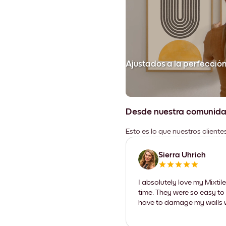
Ajustados a la perfecció
Desde nuestra comunid
Esto es lo que nuestros client
Sierra Uhrich
I absolutely love my Mixti
time. They were so easy to 
have to damage my walls wi