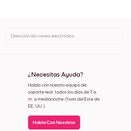
oble
o
Dirección de correo electrónico
Al registrarte, aceptas los Términos de uso y la Política de
privacidad de Mixtiles
¿Necesitas Ayuda?
Habla con nuestro equipo de
soporte real, todos los días de 7 a.
m. a medianoche (hora del Este de
EE. UU.)
Habla Con Nosotros