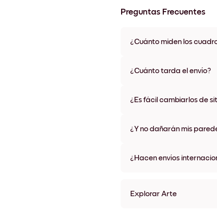
Preguntas Frecuentes
¿Cuánto miden los cuadr
Los tamaños varían de 21x28 
materiales y colores de marco,
¿Cuánto tarda el envío?
Una semana, más o menos. Hay
algunos países. Te enviaremo
¿Es fácil cambiarlos de si
compra
¡Superfácil! Están diseñados 
¿Y no dañarán mis pared
No, sin daños
¿Hacen envíos internacio
¡Sí, a la mayoría de los países
Explorar Arte
Toscana No.1 Sin marco