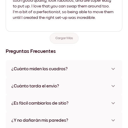
such good quality, look fabulous, and are super easy
to put up. I love that you can swap them around too.
I'm a bit of a perfectionist, so being able to move them
until I created the right set-up was incredible.
Cargar Más
Preguntas Frecuentes
¿Cuánto miden los cuadros?
Los tamaños varían de 21x28 cm a 56x112 cm. Disponible en
varios materiales y colores de marco, incluidas opciones sin
¿Cuánto tarda el envío?
marco y con lienzo.
Una semana, más o menos. Hay opciones de envío exprés
disponibles en algunos países. Te enviaremos un número de
¿Es fácil cambiarlos de sitio?
seguimiento después de tu compra
¡Superfácil! Están diseñados para moverse varias veces sin
ningún daño
¿Y no dañarán mis paredes?