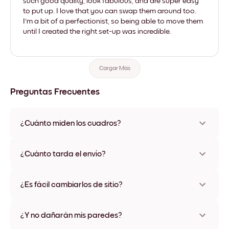
such good quality, look fabulous, and are super easy
to put up. I love that you can swap them around too.
I'm a bit of a perfectionist, so being able to move them
until I created the right set-up was incredible.
Cargar Más
Preguntas Frecuentes
¿Cuánto miden los cuadros?
Los tamaños varían de 21x28 cm a 56x112 cm. Disponible en
varios materiales y colores de marco, incluidas opciones sin
¿Cuánto tarda el envío?
marco y con lienzo.
Una semana, más o menos. Hay opciones de envío exprés
disponibles en algunos países. Te enviaremos un número de
¿Es fácil cambiarlos de sitio?
seguimiento después de tu compra
¡Superfácil! Están diseñados para moverse varias veces sin
ningún daño
¿Y no dañarán mis paredes?