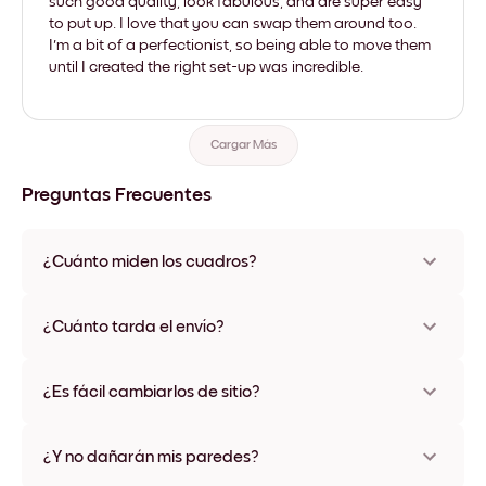
such good quality, look fabulous, and are super easy
to put up. I love that you can swap them around too.
I'm a bit of a perfectionist, so being able to move them
until I created the right set-up was incredible.
Cargar Más
Preguntas Frecuentes
¿Cuánto miden los cuadros?
Los tamaños varían de 21x28 cm a 56x112 cm. Disponible en
varios materiales y colores de marco, incluidas opciones sin
¿Cuánto tarda el envío?
marco y con lienzo.
Una semana, más o menos. Hay opciones de envío exprés
disponibles en algunos países. Te enviaremos un número de
¿Es fácil cambiarlos de sitio?
seguimiento después de tu compra
¡Superfácil! Están diseñados para moverse varias veces sin
ningún daño
¿Y no dañarán mis paredes?