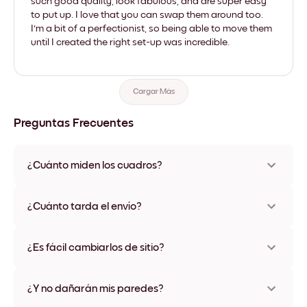
such good quality, look fabulous, and are super easy
to put up. I love that you can swap them around too.
I'm a bit of a perfectionist, so being able to move them
until I created the right set-up was incredible.
Cargar Más
Preguntas Frecuentes
¿Cuánto miden los cuadros?
Los tamaños varían de 21x28 cm a 56x112 cm. Disponible en
varios materiales y colores de marco, incluidas opciones sin
¿Cuánto tarda el envío?
marco y con lienzo.
Una semana, más o menos. Hay opciones de envío exprés
disponibles en algunos países. Te enviaremos un número de
¿Es fácil cambiarlos de sitio?
seguimiento después de tu compra
¡Superfácil! Están diseñados para moverse varias veces sin
ningún daño
¿Y no dañarán mis paredes?