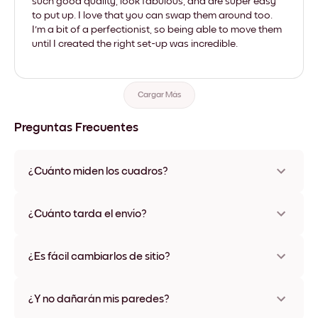
such good quality, look fabulous, and are super easy
to put up. I love that you can swap them around too.
I'm a bit of a perfectionist, so being able to move them
until I created the right set-up was incredible.
Cargar Más
Preguntas Frecuentes
¿Cuánto miden los cuadros?
Los tamaños varían de 21x28 cm a 56x112 cm. Disponible en
varios materiales y colores de marco, incluidas opciones sin
¿Cuánto tarda el envío?
marco y con lienzo.
Una semana, más o menos. Hay opciones de envío exprés
disponibles en algunos países. Te enviaremos un número de
¿Es fácil cambiarlos de sitio?
seguimiento después de tu compra
¡Superfácil! Están diseñados para moverse varias veces sin
ningún daño
¿Y no dañarán mis paredes?