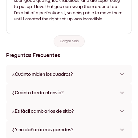
such good quality, look fabulous, and are super easy
to put up. I love that you can swap them around too.
I'm a bit of a perfectionist, so being able to move them
until I created the right set-up was incredible.
Cargar Más
Preguntas Frecuentes
¿Cuánto miden los cuadros?
Los tamaños varían de 21x28 cm a 56x112 cm. Disponible en
varios materiales y colores de marco, incluidas opciones sin
¿Cuánto tarda el envío?
marco y con lienzo.
Una semana, más o menos. Hay opciones de envío exprés
disponibles en algunos países. Te enviaremos un número de
¿Es fácil cambiarlos de sitio?
seguimiento después de tu compra
¡Superfácil! Están diseñados para moverse varias veces sin
ningún daño
¿Y no dañarán mis paredes?