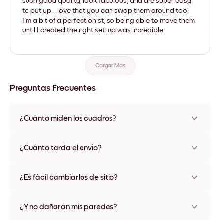
such good quality, look fabulous, and are super easy
to put up. I love that you can swap them around too.
I'm a bit of a perfectionist, so being able to move them
until I created the right set-up was incredible.
Cargar Más
Preguntas Frecuentes
¿Cuánto miden los cuadros?
Los tamaños varían de 21x28 cm a 56x112 cm. Disponible en
varios materiales y colores de marco, incluidas opciones sin
¿Cuánto tarda el envío?
marco y con lienzo.
Una semana, más o menos. Hay opciones de envío exprés
disponibles en algunos países. Te enviaremos un número de
¿Es fácil cambiarlos de sitio?
seguimiento después de tu compra
¡Superfácil! Están diseñados para moverse varias veces sin
ningún daño
¿Y no dañarán mis paredes?