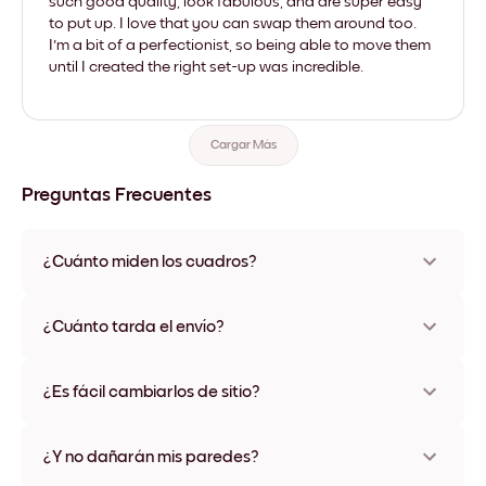
such good quality, look fabulous, and are super easy
to put up. I love that you can swap them around too.
I'm a bit of a perfectionist, so being able to move them
until I created the right set-up was incredible.
Cargar Más
Preguntas Frecuentes
¿Cuánto miden los cuadros?
Los tamaños varían de 21x28 cm a 56x112 cm. Disponible en
varios materiales y colores de marco, incluidas opciones sin
¿Cuánto tarda el envío?
marco y con lienzo.
Una semana, más o menos. Hay opciones de envío exprés
disponibles en algunos países. Te enviaremos un número de
¿Es fácil cambiarlos de sitio?
seguimiento después de tu compra
¡Superfácil! Están diseñados para moverse varias veces sin
ningún daño
¿Y no dañarán mis paredes?