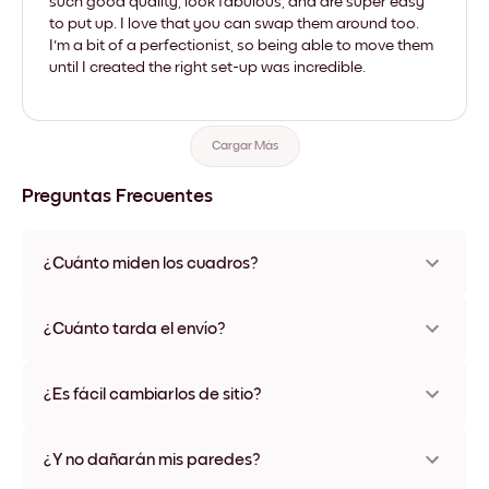
such good quality, look fabulous, and are super easy
to put up. I love that you can swap them around too.
I'm a bit of a perfectionist, so being able to move them
until I created the right set-up was incredible.
Cargar Más
Preguntas Frecuentes
¿Cuánto miden los cuadros?
Los tamaños varían de 21x28 cm a 56x112 cm. Disponible en
varios materiales y colores de marco, incluidas opciones sin
¿Cuánto tarda el envío?
marco y con lienzo.
Una semana, más o menos. Hay opciones de envío exprés
disponibles en algunos países. Te enviaremos un número de
¿Es fácil cambiarlos de sitio?
seguimiento después de tu compra
¡Superfácil! Están diseñados para moverse varias veces sin
ningún daño
¿Y no dañarán mis paredes?