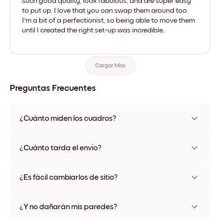
such good quality, look fabulous, and are super easy
to put up. I love that you can swap them around too.
I'm a bit of a perfectionist, so being able to move them
until I created the right set-up was incredible.
Cargar Más
Preguntas Frecuentes
¿Cuánto miden los cuadros?
Los tamaños varían de 21x28 cm a 56x112 cm. Disponible en
varios materiales y colores de marco, incluidas opciones sin
¿Cuánto tarda el envío?
marco y con lienzo.
Una semana, más o menos. Hay opciones de envío exprés
disponibles en algunos países. Te enviaremos un número de
¿Es fácil cambiarlos de sitio?
seguimiento después de tu compra
¡Superfácil! Están diseñados para moverse varias veces sin
ningún daño
¿Y no dañarán mis paredes?