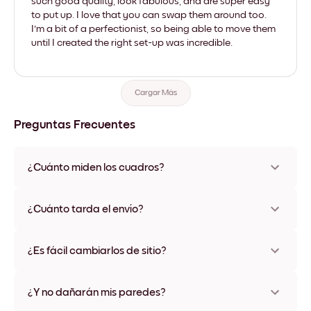
such good quality, look fabulous, and are super easy
to put up. I love that you can swap them around too.
I'm a bit of a perfectionist, so being able to move them
until I created the right set-up was incredible.
Cargar Más
Preguntas Frecuentes
¿Cuánto miden los cuadros?
Los tamaños varían de 21x28 cm a 56x112 cm. Disponible en
varios materiales y colores de marco, incluidas opciones sin
¿Cuánto tarda el envío?
marco y con lienzo.
Una semana, más o menos. Hay opciones de envío exprés
disponibles en algunos países. Te enviaremos un número de
¿Es fácil cambiarlos de sitio?
seguimiento después de tu compra
¡Superfácil! Están diseñados para moverse varias veces sin
ningún daño
¿Y no dañarán mis paredes?