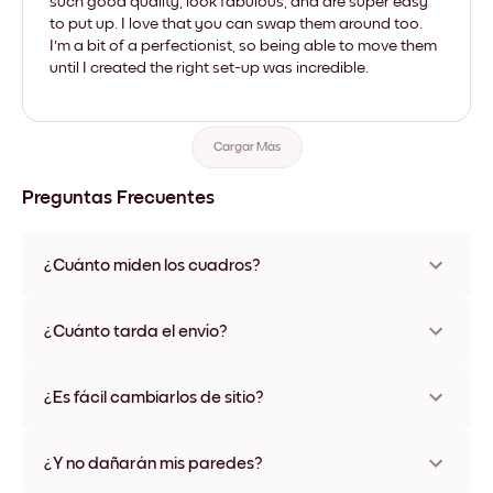
such good quality, look fabulous, and are super easy
to put up. I love that you can swap them around too.
I'm a bit of a perfectionist, so being able to move them
until I created the right set-up was incredible.
Cargar Más
Preguntas Frecuentes
¿Cuánto miden los cuadros?
Los tamaños varían de 21x28 cm a 56x112 cm. Disponible en
varios materiales y colores de marco, incluidas opciones sin
¿Cuánto tarda el envío?
marco y con lienzo.
Una semana, más o menos. Hay opciones de envío exprés
disponibles en algunos países. Te enviaremos un número de
¿Es fácil cambiarlos de sitio?
seguimiento después de tu compra
¡Superfácil! Están diseñados para moverse varias veces sin
ningún daño
¿Y no dañarán mis paredes?