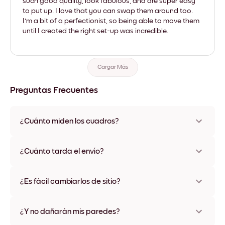
such good quality, look fabulous, and are super easy
to put up. I love that you can swap them around too.
I'm a bit of a perfectionist, so being able to move them
until I created the right set-up was incredible.
Cargar Más
Preguntas Frecuentes
¿Cuánto miden los cuadros?
Los tamaños varían de 21x28 cm a 56x112 cm. Disponible en
varios materiales y colores de marco, incluidas opciones sin
¿Cuánto tarda el envío?
marco y con lienzo.
Una semana, más o menos. Hay opciones de envío exprés
disponibles en algunos países. Te enviaremos un número de
¿Es fácil cambiarlos de sitio?
seguimiento después de tu compra
¡Superfácil! Están diseñados para moverse varias veces sin
ningún daño
¿Y no dañarán mis paredes?