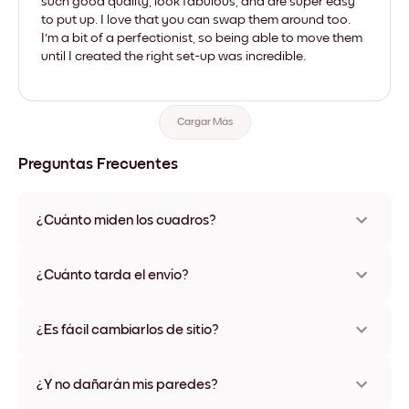
such good quality, look fabulous, and are super easy
to put up. I love that you can swap them around too.
I'm a bit of a perfectionist, so being able to move them
until I created the right set-up was incredible.
Cargar Más
Preguntas Frecuentes
¿Cuánto miden los cuadros?
Los tamaños varían de 21x28 cm a 56x112 cm. Disponible en
varios materiales y colores de marco, incluidas opciones sin
¿Cuánto tarda el envío?
marco y con lienzo.
Una semana, más o menos. Hay opciones de envío exprés
disponibles en algunos países. Te enviaremos un número de
¿Es fácil cambiarlos de sitio?
seguimiento después de tu compra
¡Superfácil! Están diseñados para moverse varias veces sin
ningún daño
¿Y no dañarán mis paredes?