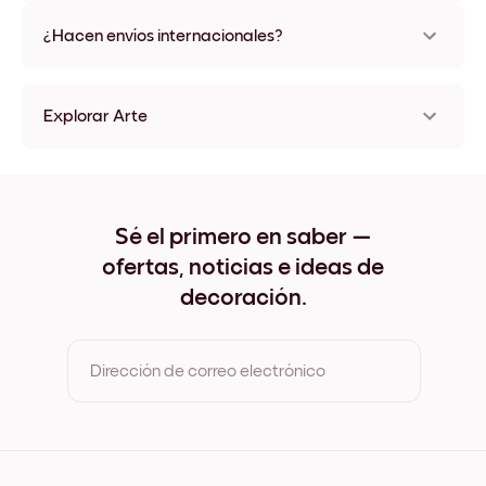
No, sin daños
¿Hacen envíos internacionales?
¡Sí, a la mayoría de los países del mundo!
Explorar Arte
Home Sin marco
Home Negro
Home Blanco
Home Madera de Roble
Sé el primero en saber —
Home Ancho Negro
ofertas, noticias e ideas de
Home Ancho Blanco
Home Ancho Nuez
decoración.
Home Lienzo
Dirección de correo electrónico
Al registrarte, aceptas los Términos de uso y la Política de
privacidad de Mixtiles