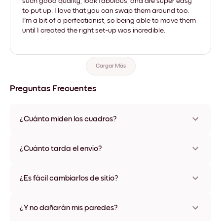
such good quality, look fabulous, and are super easy
to put up. I love that you can swap them around too.
I'm a bit of a perfectionist, so being able to move them
until I created the right set-up was incredible.
Cargar Más
Preguntas Frecuentes
¿Cuánto miden los cuadros?
Los tamaños varían de 21x28 cm a 56x112 cm. Disponible en
varios materiales y colores de marco, incluidas opciones sin
¿Cuánto tarda el envío?
marco y con lienzo.
Una semana, más o menos. Hay opciones de envío exprés
disponibles en algunos países. Te enviaremos un número de
¿Es fácil cambiarlos de sitio?
seguimiento después de tu compra
¡Superfácil! Están diseñados para moverse varias veces sin
ningún daño
¿Y no dañarán mis paredes?