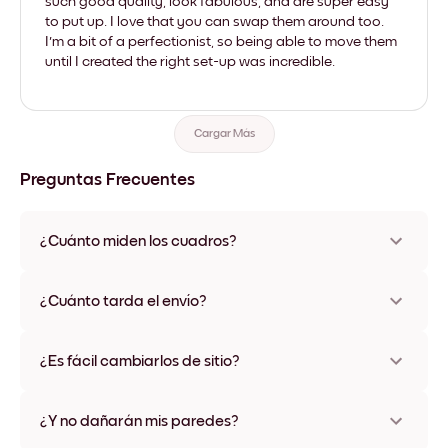
such good quality, look fabulous, and are super easy
to put up. I love that you can swap them around too.
I'm a bit of a perfectionist, so being able to move them
until I created the right set-up was incredible.
Cargar Más
Preguntas Frecuentes
¿Cuánto miden los cuadros?
Los tamaños varían de 21x28 cm a 56x112 cm. Disponible en
varios materiales y colores de marco, incluidas opciones sin
¿Cuánto tarda el envío?
marco y con lienzo.
Una semana, más o menos. Hay opciones de envío exprés
disponibles en algunos países. Te enviaremos un número de
¿Es fácil cambiarlos de sitio?
seguimiento después de tu compra
¡Superfácil! Están diseñados para moverse varias veces sin
ningún daño
¿Y no dañarán mis paredes?