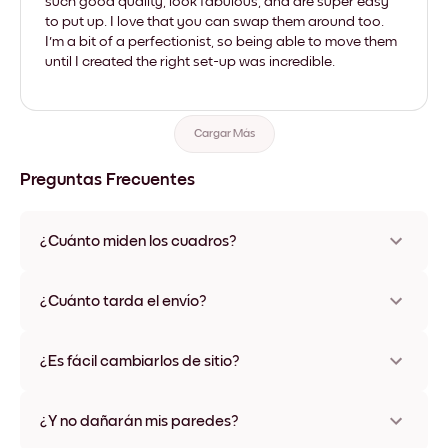
such good quality, look fabulous, and are super easy
to put up. I love that you can swap them around too.
I'm a bit of a perfectionist, so being able to move them
until I created the right set-up was incredible.
Cargar Más
Preguntas Frecuentes
¿Cuánto miden los cuadros?
Los tamaños varían de 21x28 cm a 56x112 cm. Disponible en
varios materiales y colores de marco, incluidas opciones sin
¿Cuánto tarda el envío?
marco y con lienzo.
Una semana, más o menos. Hay opciones de envío exprés
disponibles en algunos países. Te enviaremos un número de
¿Es fácil cambiarlos de sitio?
seguimiento después de tu compra
¡Superfácil! Están diseñados para moverse varias veces sin
ningún daño
¿Y no dañarán mis paredes?