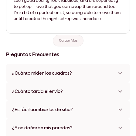
such good quality, look fabulous, and are super easy
to put up. I love that you can swap them around too.
I'm a bit of a perfectionist, so being able to move them
until I created the right set-up was incredible.
Cargar Más
Preguntas Frecuentes
¿Cuánto miden los cuadros?
Los tamaños varían de 21x28 cm a 56x112 cm. Disponible en
varios materiales y colores de marco, incluidas opciones sin
¿Cuánto tarda el envío?
marco y con lienzo.
Una semana, más o menos. Hay opciones de envío exprés
disponibles en algunos países. Te enviaremos un número de
¿Es fácil cambiarlos de sitio?
seguimiento después de tu compra
¡Superfácil! Están diseñados para moverse varias veces sin
ningún daño
¿Y no dañarán mis paredes?