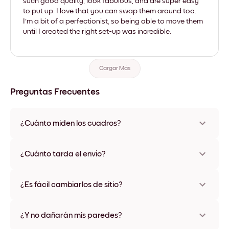
such good quality, look fabulous, and are super easy
to put up. I love that you can swap them around too.
I'm a bit of a perfectionist, so being able to move them
until I created the right set-up was incredible.
Cargar Más
Preguntas Frecuentes
¿Cuánto miden los cuadros?
Los tamaños varían de 21x28 cm a 56x112 cm. Disponible en
varios materiales y colores de marco, incluidas opciones sin
¿Cuánto tarda el envío?
marco y con lienzo.
Una semana, más o menos. Hay opciones de envío exprés
disponibles en algunos países. Te enviaremos un número de
¿Es fácil cambiarlos de sitio?
seguimiento después de tu compra
¡Superfácil! Están diseñados para moverse varias veces sin
ningún daño
¿Y no dañarán mis paredes?