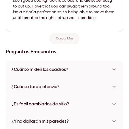
such good quality, look fabulous, and are super easy
to put up. I love that you can swap them around too.
I'm a bit of a perfectionist, so being able to move them
until I created the right set-up was incredible.
Cargar Más
Preguntas Frecuentes
¿Cuánto miden los cuadros?
Los tamaños varían de 21x28 cm a 56x112 cm. Disponible en
varios materiales y colores de marco, incluidas opciones sin
¿Cuánto tarda el envío?
marco y con lienzo.
Una semana, más o menos. Hay opciones de envío exprés
disponibles en algunos países. Te enviaremos un número de
¿Es fácil cambiarlos de sitio?
seguimiento después de tu compra
¡Superfácil! Están diseñados para moverse varias veces sin
ningún daño
¿Y no dañarán mis paredes?