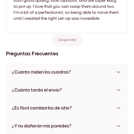
such good quality, look fabulous, and are super easy
to put up. I love that you can swap them around too.
I'm a bit of a perfectionist, so being able to move them
until I created the right set-up was incredible.
Cargar Más
Preguntas Frecuentes
¿Cuánto miden los cuadros?
Los tamaños varían de 21x28 cm a 56x112 cm. Disponible en
varios materiales y colores de marco, incluidas opciones sin
¿Cuánto tarda el envío?
marco y con lienzo.
Una semana, más o menos. Hay opciones de envío exprés
disponibles en algunos países. Te enviaremos un número de
¿Es fácil cambiarlos de sitio?
seguimiento después de tu compra
¡Superfácil! Están diseñados para moverse varias veces sin
ningún daño
¿Y no dañarán mis paredes?