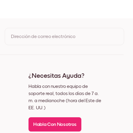
 Roble
ro
nco
z
Dirección de correo electrónico
Al registrarte, aceptas los Términos de uso y la Política de
privacidad de Mixtiles
¿Necesitas Ayuda?
Habla con nuestro equipo de
soporte real, todos los días de 7 a.
m. a medianoche (hora del Este de
EE. UU.)
Habla Con Nosotros