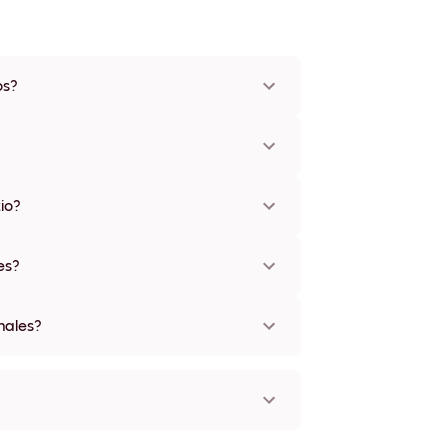
os?
cm a 56x112 cm. Disponible en varios
 incluidas opciones sin marco y con lienzo.
 opciones de envío exprés disponibles en
s un número de seguimiento después de tu
tio?
para moverse varias veces sin ningún daño
es?
nales?
 del mundo!