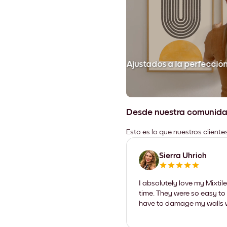
Ajustados a la perfecció
Desde nuestra comunid
Esto es lo que nuestros client
Sierra Uhrich
I absolutely love my Mixti
time. They were so easy to 
have to damage my walls wi