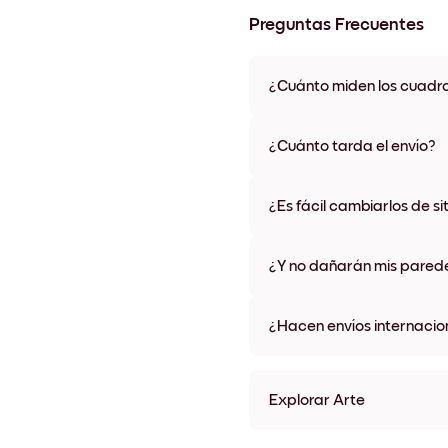
Preguntas Frecuentes
¿Cuánto miden los cuadr
Los tamaños varían de 21x28 
materiales y colores de marco,
¿Cuánto tarda el envío?
Una semana, más o menos. Hay
algunos países. Te enviaremo
¿Es fácil cambiarlos de si
compra
¡Superfácil! Están diseñados 
¿Y no dañarán mis pared
No, sin daños
¿Hacen envíos internacio
¡Sí, a la mayoría de los países
Explorar Arte
Vintage Martini Sin marco