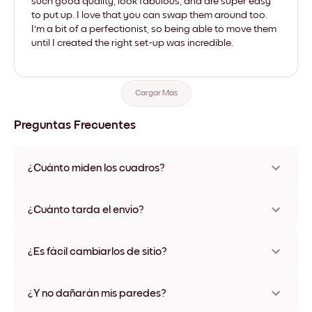
such good quality, look fabulous, and are super easy
to put up. I love that you can swap them around too.
I'm a bit of a perfectionist, so being able to move them
until I created the right set-up was incredible.
Cargar Más
Preguntas Frecuentes
¿Cuánto miden los cuadros?
Los tamaños varían de 21x28 cm a 56x112 cm. Disponible en
varios materiales y colores de marco, incluidas opciones sin
¿Cuánto tarda el envío?
marco y con lienzo.
Una semana, más o menos. Hay opciones de envío exprés
disponibles en algunos países. Te enviaremos un número de
¿Es fácil cambiarlos de sitio?
seguimiento después de tu compra
¡Superfácil! Están diseñados para moverse varias veces sin
ningún daño
¿Y no dañarán mis paredes?