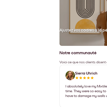
et collez votre cadre au mur.
Ajustez vos cadres à la p
Notre communauté
Voici ce que nos clients disent
Sierra Uhrich
I absolutely love my Mixti
time. They were so easy to 
have to damage my walls wi