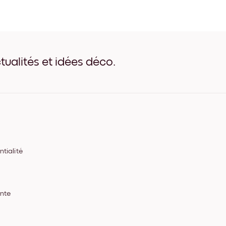
Pastel Garden No.2 Noir
Pastel Garden No.2 Blanc
Pastel Garden No.2 Bois d
Pastel Garden No.2 Large N
Pastel Garden No.2 Large 
Pastel Garden No.2 Large 
tualités et idées déco.
Pastel Garden No.2 Toile
tialité
ente