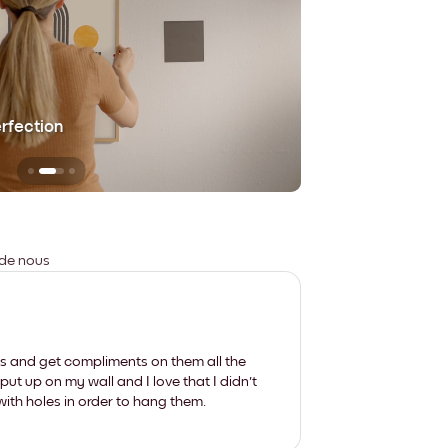
erfection
Sans aucune trace
 de nous
les and get compliments on them all the
put up on my wall and I love that I didn't
th holes in order to hang them.