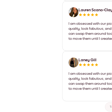
Lauren Scano-Cla
I am obsessed with our pic
quality, look fabulous, and
can swap them around too. I
to move them until I create
Laney Gill
I am obsessed with our pic
quality, look fabulous, and
can swap them around too. I
to move them until I create
T