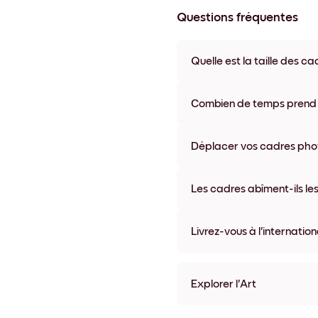
Questions fréquentes
Quelle est la taille des ca
Les formats proposés vont de
coloris disponibles, y compris 
Combien de temps prend la
La livraison de vos cadres ph
semaine. Livraison express po
Déplacer vos cadres photo
accompagne chaque comma
Oui, nos cadres photo autocolla
abîmer vos murs.
Les cadres abîment-ils les
Non, nos cadres photo autocol
Livrez-vous à l'internation
Oui, dans la plupart des pays 
Explorer l'Art
Pastel Garden No.2 Sans b