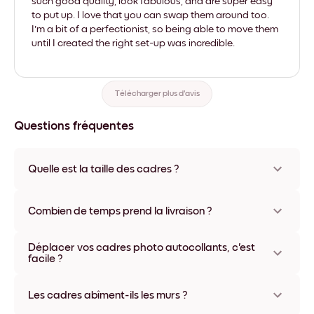
such good quality, look fabulous, and are super easy
to put up. I love that you can swap them around too.
I'm a bit of a perfectionist, so being able to move them
until I created the right set-up was incredible.
Télécharger plus d'avis
Questions fréquentes
Quelle est la taille des cadres ?
Les formats proposés vont de 21x28 cm à 56x112 cm.
Plusieurs matériaux et coloris disponibles, y compris sans
Combien de temps prend la livraison ?
cadre ou en toile.
La livraison de vos cadres photo personnalisés prend
Déplacer vos cadres photo autocollants, c'est
généralement une semaine. Livraison express possible dans
facile ?
certains pays. Un numéro de suivi accompagne chaque
commande.
Oui, nos cadres photo autocollants sont repositionnables à
l'infini, sans abîmer vos murs.
Les cadres abîment-ils les murs ?