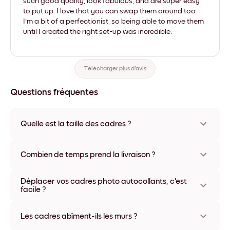
such good quality, look fabulous, and are super easy
to put up. I love that you can swap them around too.
I'm a bit of a perfectionist, so being able to move them
until I created the right set-up was incredible.
Télécharger plus d'avis
Questions fréquentes
Quelle est la taille des cadres ?
Les formats proposés vont de 21x28 cm à 56x112 cm.
Plusieurs matériaux et coloris disponibles, y compris sans
Combien de temps prend la livraison ?
cadre ou en toile.
La livraison de vos cadres photo personnalisés prend
Déplacer vos cadres photo autocollants, c'est
généralement une semaine. Livraison express possible dans
facile ?
certains pays. Un numéro de suivi accompagne chaque
commande.
Oui, nos cadres photo autocollants sont repositionnables à
l'infini, sans abîmer vos murs.
Les cadres abîment-ils les murs ?