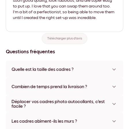
such good quality, look fabulous, and are super easy
to put up. I love that you can swap them around too.
I'm a bit of a perfectionist, so being able to move them
until I created the right set-up was incredible.
Télécharger plus d'avis
Questions fréquentes
Quelle est la taille des cadres ?
Les formats proposés vont de 21x28 cm à 56x112 cm.
Plusieurs matériaux et coloris disponibles, y compris sans
Combien de temps prend la livraison ?
cadre ou en toile.
La livraison de vos cadres photo personnalisés prend
Déplacer vos cadres photo autocollants, c'est
généralement une semaine. Livraison express possible dans
facile ?
certains pays. Un numéro de suivi accompagne chaque
commande.
Oui, nos cadres photo autocollants sont repositionnables à
l'infini, sans abîmer vos murs.
Les cadres abîment-ils les murs ?