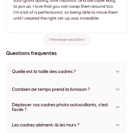
such good quality, look fabulous, and are super easy
to put up. I love that you can swap them around too.
I'm a bit of a perfectionist, so being able to move them
until I created the right set-up was incredible.
Télécharger plus d'avis
Questions fréquentes
Quelle est la taille des cadres ?
Les formats proposés vont de 21x28 cm à 56x112 cm.
Plusieurs matériaux et coloris disponibles, y compris sans
Combien de temps prend la livraison ?
cadre ou en toile.
La livraison de vos cadres photo personnalisés prend
Déplacer vos cadres photo autocollants, c'est
généralement une semaine. Livraison express possible dans
facile ?
certains pays. Un numéro de suivi accompagne chaque
commande.
Oui, nos cadres photo autocollants sont repositionnables à
l'infini, sans abîmer vos murs.
Les cadres abîment-ils les murs ?