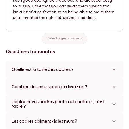
such good quality, look fabulous, and are super easy
to put up. I love that you can swap them around too.
I'm a bit of a perfectionist, so being able to move them
until I created the right set-up was incredible.
Télécharger plus d'avis
Questions fréquentes
Quelle est la taille des cadres ?
Les formats proposés vont de 21x28 cm à 56x112 cm.
Plusieurs matériaux et coloris disponibles, y compris sans
Combien de temps prend la livraison ?
cadre ou en toile.
La livraison de vos cadres photo personnalisés prend
Déplacer vos cadres photo autocollants, c'est
généralement une semaine. Livraison express possible dans
facile ?
certains pays. Un numéro de suivi accompagne chaque
commande.
Oui, nos cadres photo autocollants sont repositionnables à
l'infini, sans abîmer vos murs.
Les cadres abîment-ils les murs ?