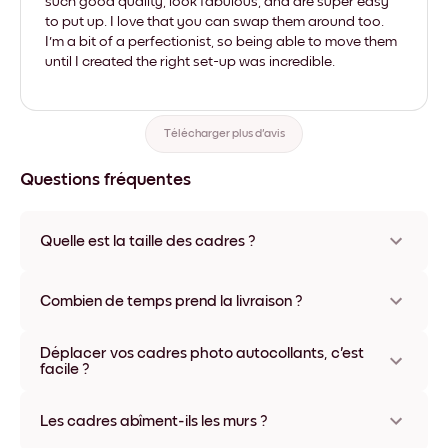
such good quality, look fabulous, and are super easy
to put up. I love that you can swap them around too.
I'm a bit of a perfectionist, so being able to move them
until I created the right set-up was incredible.
Télécharger plus d'avis
Questions fréquentes
Quelle est la taille des cadres ?
Les formats proposés vont de 21x28 cm à 56x112 cm.
Plusieurs matériaux et coloris disponibles, y compris sans
Combien de temps prend la livraison ?
cadre ou en toile.
La livraison de vos cadres photo personnalisés prend
Déplacer vos cadres photo autocollants, c'est
généralement une semaine. Livraison express possible dans
facile ?
certains pays. Un numéro de suivi accompagne chaque
commande.
Oui, nos cadres photo autocollants sont repositionnables à
l'infini, sans abîmer vos murs.
Les cadres abîment-ils les murs ?