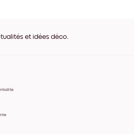
Forest Canopy Noir
Forest Canopy Blanc
Forest Canopy Bois de Ch
Forest Canopy Large Noir
Forest Canopy Large Blan
Forest Canopy Large Noye
tualités et idées déco.
Forest Canopy Toile
tialité
ente