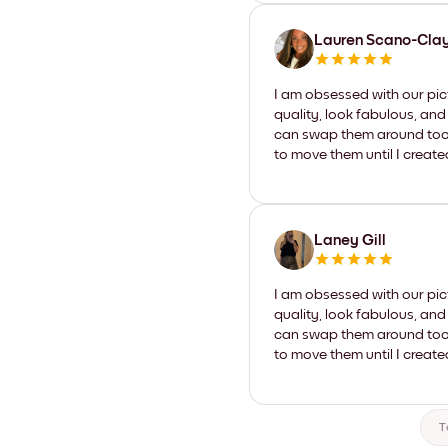
Lauren Scano-Cla
I am obsessed with our pic
quality, look fabulous, and
can swap them around too. I
to move them until I create
Laney Gill
I am obsessed with our pic
quality, look fabulous, and
can swap them around too. I
to move them until I create
T