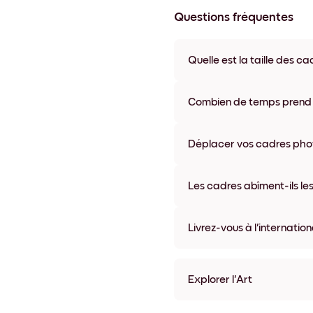
Questions fréquentes
Quelle est la taille des ca
Les formats proposés vont de
coloris disponibles, y compris 
Combien de temps prend la
La livraison de vos cadres ph
semaine. Livraison express po
Déplacer vos cadres photo
accompagne chaque comma
Oui, nos cadres photo autocolla
abîmer vos murs.
Les cadres abîment-ils les
Non, nos cadres photo autocol
Livrez-vous à l'internation
Oui, dans la plupart des pays 
Explorer l'Art
Forest Canopy Sans bordu