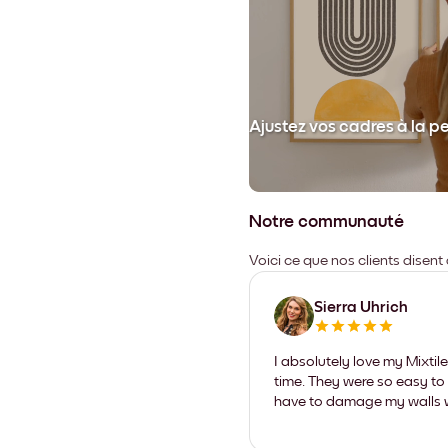
et collez votre cadre au mur.
Ajustez vos cadres à la p
Notre communauté
Voici ce que nos clients disent
Sierra Uhrich
I absolutely love my Mixti
time. They were so easy to 
have to damage my walls wi