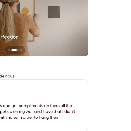
erfection
Sans aucune trace
 de nous
les and get compliments on them all the
put up on my wall and I love that I didn't
th holes in order to hang them.