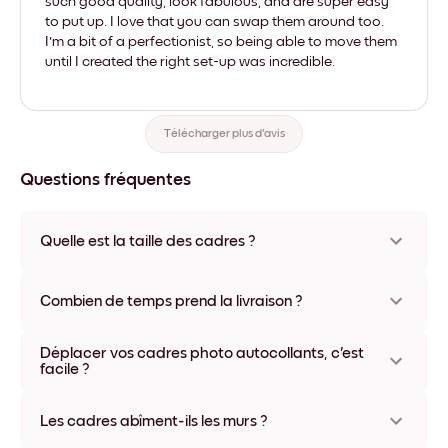
such good quality, look fabulous, and are super easy
to put up. I love that you can swap them around too.
I'm a bit of a perfectionist, so being able to move them
until I created the right set-up was incredible.
Télécharger plus d'avis
Questions fréquentes
Quelle est la taille des cadres ?
Les formats proposés vont de 21x28 cm à 56x112 cm.
Plusieurs matériaux et coloris disponibles, y compris sans
Combien de temps prend la livraison ?
cadre ou en toile.
La livraison de vos cadres photo personnalisés prend
Déplacer vos cadres photo autocollants, c'est
généralement une semaine. Livraison express possible dans
facile ?
certains pays. Un numéro de suivi accompagne chaque
commande.
Oui, nos cadres photo autocollants sont repositionnables à
l'infini, sans abîmer vos murs.
Les cadres abîment-ils les murs ?