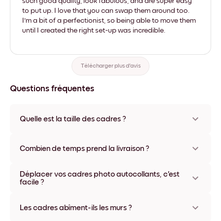
such good quality, look fabulous, and are super easy
to put up. I love that you can swap them around too.
I'm a bit of a perfectionist, so being able to move them
until I created the right set-up was incredible.
Télécharger plus d'avis
Questions fréquentes
Quelle est la taille des cadres ?
Les formats proposés vont de 21x28 cm à 56x112 cm.
Plusieurs matériaux et coloris disponibles, y compris sans
Combien de temps prend la livraison ?
cadre ou en toile.
La livraison de vos cadres photo personnalisés prend
Déplacer vos cadres photo autocollants, c'est
généralement une semaine. Livraison express possible dans
facile ?
certains pays. Un numéro de suivi accompagne chaque
commande.
Oui, nos cadres photo autocollants sont repositionnables à
l'infini, sans abîmer vos murs.
Les cadres abîment-ils les murs ?