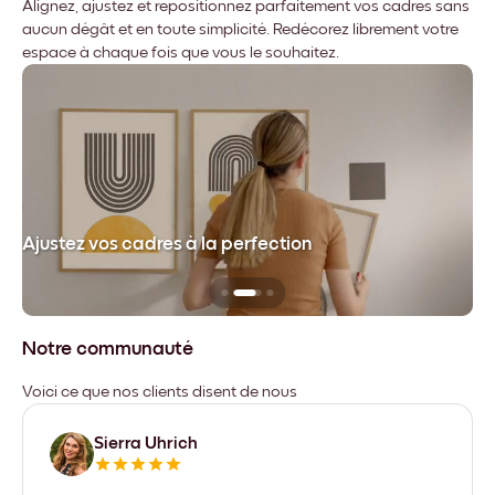
Alignez, ajustez et repositionnez parfaitement vos cadres sans
aucun dégât et en toute simplicité. Redécorez librement votre
espace à chaque fois que vous le souhaitez.
dre
Ajustez vos cadres à la perfection
Sa
Notre communauté
Voici ce que nos clients disent de nous
Sierra Uhrich