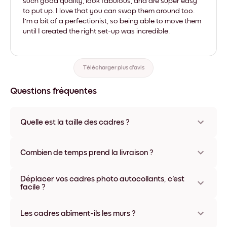
such good quality, look fabulous, and are super easy
to put up. I love that you can swap them around too.
I'm a bit of a perfectionist, so being able to move them
until I created the right set-up was incredible.
Télécharger plus d'avis
Questions fréquentes
Quelle est la taille des cadres ?
Les formats proposés vont de 8''x11'' à 22''x44''. Plusieurs
matériaux et coloris disponibles, y compris sans cadre ou en
Combien de temps prend la livraison ?
toile.
La livraison de vos cadres photo personnalisés prend
Déplacer vos cadres photo autocollants, c'est
généralement une semaine. Livraison express possible dans
facile ?
certains pays. Un numéro de suivi accompagne chaque
commande.
Oui, nos cadres photo autocollants sont repositionnables à
l'infini, sans abîmer vos murs.
Les cadres abîment-ils les murs ?