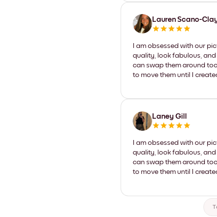
Lauren Scano-Cla
I am obsessed with our pic
quality, look fabulous, and
can swap them around too. I
to move them until I create
Laney Gill
I am obsessed with our pic
quality, look fabulous, and
can swap them around too. I
to move them until I create
T