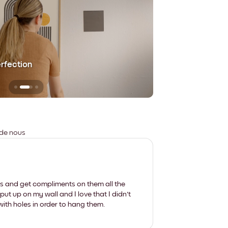
erfection
Sans aucune trace
 de nous
les and get compliments on them all the
put up on my wall and I love that I didn't
th holes in order to hang them.