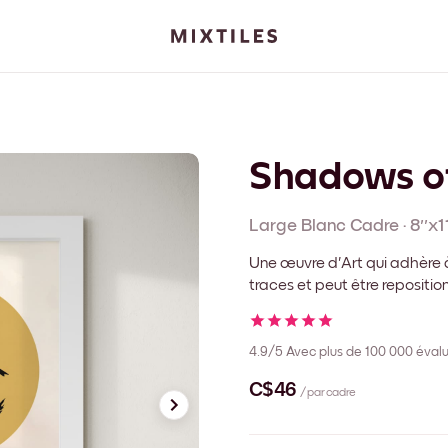
Shadows of
Large Blanc
Cadre
·
8''x11
Une œuvre d'Art qui adhère à
traces et peut être repositi
4.9/5
Avec plus de 100 000 évalu
C$46
/ par cadre