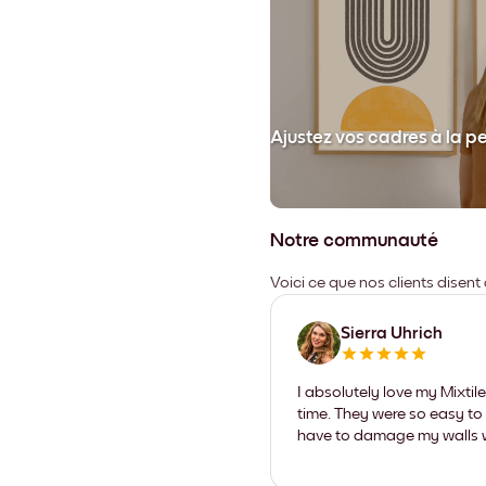
et collez votre cadre au mur.
Ajustez vos cadres à la p
Notre communauté
Voici ce que nos clients disent
Sierra Uhrich
I absolutely love my Mixti
time. They were so easy to 
have to damage my walls wi