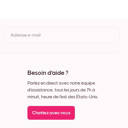
r
anc
is de Chêne
ge Noir
rge Blanc
rge Noyer
Adresse e-mail
e
En vous inscrivant, vous acceptez les Conditions d'utilisation et la
Politique de confidentialité de Mixtiles.
Besoin d'aide ?
Parlez en direct avec notre équipe
d'assistance, tous les jours de 7h à
minuit, heure de l'est des États-Unis.
Chattez avec nous