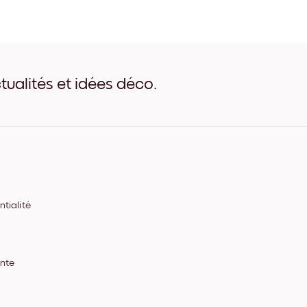
Shadows of nature No.1 Noi
Shadows of nature No.1 Bl
Shadows of nature No.1 Bo
Shadows of nature No.1 Lar
Shadows of nature No.1 La
Shadows of nature No.1 La
tualités et idées déco.
Shadows of nature No.1 Toil
tialité
ente