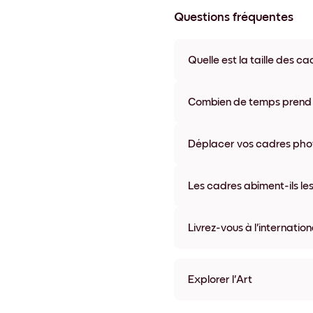
Questions fréquentes
Quelle est la taille des ca
Les formats proposés vont de 8
coloris disponibles, y compris 
Combien de temps prend la
La livraison de vos cadres ph
semaine. Livraison express po
Déplacer vos cadres photo
accompagne chaque comma
Oui, nos cadres photo autocolla
abîmer vos murs.
Les cadres abîment-ils les
Non, nos cadres photo autocol
Livrez-vous à l'internation
Oui, dans la plupart des pays 
Explorer l'Art
Shadows of nature No.1 Sa