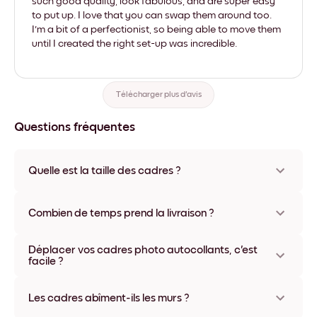
such good quality, look fabulous, and are super easy
to put up. I love that you can swap them around too.
I'm a bit of a perfectionist, so being able to move them
until I created the right set-up was incredible.
Télécharger plus d'avis
Questions fréquentes
Quelle est la taille des cadres ?
Les formats proposés vont de 8''x11'' à 22''x44''. Plusieurs
matériaux et coloris disponibles, y compris sans cadre ou en
Combien de temps prend la livraison ?
toile.
La livraison de vos cadres photo personnalisés prend
Déplacer vos cadres photo autocollants, c'est
généralement une semaine. Livraison express possible dans
facile ?
certains pays. Un numéro de suivi accompagne chaque
commande.
Oui, nos cadres photo autocollants sont repositionnables à
l'infini, sans abîmer vos murs.
Les cadres abîment-ils les murs ?