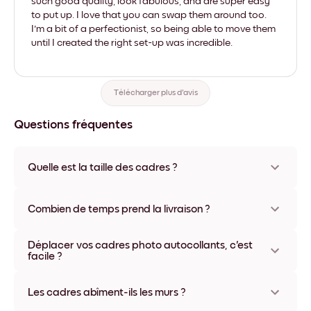
such good quality, look fabulous, and are super easy
to put up. I love that you can swap them around too.
I'm a bit of a perfectionist, so being able to move them
until I created the right set-up was incredible.
Télécharger plus d'avis
Questions fréquentes
Quelle est la taille des cadres ?
Les formats proposés vont de 8''x11'' à 22''x44''. Plusieurs
matériaux et coloris disponibles, y compris sans cadre ou en
Combien de temps prend la livraison ?
toile.
La livraison de vos cadres photo personnalisés prend
Déplacer vos cadres photo autocollants, c'est
généralement une semaine. Livraison express possible dans
facile ?
certains pays. Un numéro de suivi accompagne chaque
commande.
Oui, nos cadres photo autocollants sont repositionnables à
l'infini, sans abîmer vos murs.
Les cadres abîment-ils les murs ?