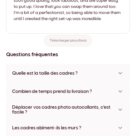
such good quality, look fabulous, and are super easy
to put up. I love that you can swap them around too.
I'm a bit of a perfectionist, so being able to move them
until I created the right set-up was incredible.
Télécharger plus d'avis
Questions fréquentes
Quelle est la taille des cadres ?
Les formats proposés vont de 8''x11'' à 22''x44''. Plusieurs
matériaux et coloris disponibles, y compris sans cadre ou en
Combien de temps prend la livraison ?
toile.
La livraison de vos cadres photo personnalisés prend
Déplacer vos cadres photo autocollants, c'est
généralement une semaine. Livraison express possible dans
facile ?
certains pays. Un numéro de suivi accompagne chaque
commande.
Oui, nos cadres photo autocollants sont repositionnables à
l'infini, sans abîmer vos murs.
Les cadres abîment-ils les murs ?