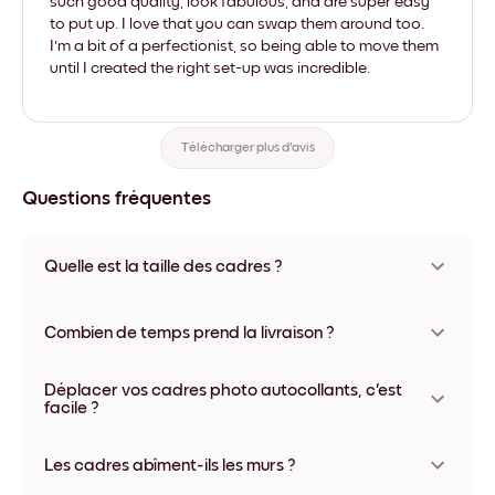
such good quality, look fabulous, and are super easy
to put up. I love that you can swap them around too.
I'm a bit of a perfectionist, so being able to move them
until I created the right set-up was incredible.
Télécharger plus d'avis
Questions fréquentes
Quelle est la taille des cadres ?
Les formats proposés vont de 8''x11'' à 22''x44''. Plusieurs
matériaux et coloris disponibles, y compris sans cadre ou en
Combien de temps prend la livraison ?
toile.
La livraison de vos cadres photo personnalisés prend
Déplacer vos cadres photo autocollants, c'est
généralement une semaine. Livraison express possible dans
facile ?
certains pays. Un numéro de suivi accompagne chaque
commande.
Oui, nos cadres photo autocollants sont repositionnables à
l'infini, sans abîmer vos murs.
Les cadres abîment-ils les murs ?