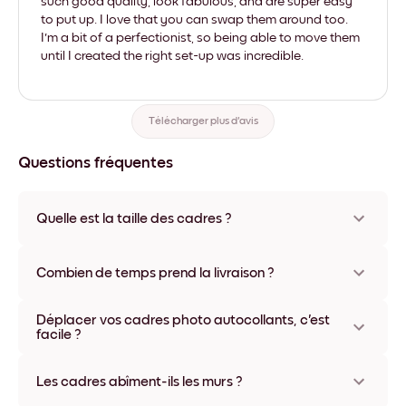
such good quality, look fabulous, and are super easy
to put up. I love that you can swap them around too.
I'm a bit of a perfectionist, so being able to move them
until I created the right set-up was incredible.
Télécharger plus d'avis
Questions fréquentes
Quelle est la taille des cadres ?
Les formats proposés vont de 8''x11'' à 22''x44''. Plusieurs
matériaux et coloris disponibles, y compris sans cadre ou en
Combien de temps prend la livraison ?
toile.
La livraison de vos cadres photo personnalisés prend
Déplacer vos cadres photo autocollants, c'est
généralement une semaine. Livraison express possible dans
facile ?
certains pays. Un numéro de suivi accompagne chaque
commande.
Oui, nos cadres photo autocollants sont repositionnables à
l'infini, sans abîmer vos murs.
Les cadres abîment-ils les murs ?