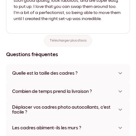
such good quality, look fabulous, and are super easy
to put up. I love that you can swap them around too.
I'm a bit of a perfectionist, so being able to move them
until I created the right set-up was incredible.
Télécharger plus d'avis
Questions fréquentes
Quelle est la taille des cadres ?
Les formats proposés vont de 8''x11'' à 22''x44''. Plusieurs
matériaux et coloris disponibles, y compris sans cadre ou en
Combien de temps prend la livraison ?
toile.
La livraison de vos cadres photo personnalisés prend
Déplacer vos cadres photo autocollants, c'est
généralement une semaine. Livraison express possible dans
facile ?
certains pays. Un numéro de suivi accompagne chaque
commande.
Oui, nos cadres photo autocollants sont repositionnables à
l'infini, sans abîmer vos murs.
Les cadres abîment-ils les murs ?