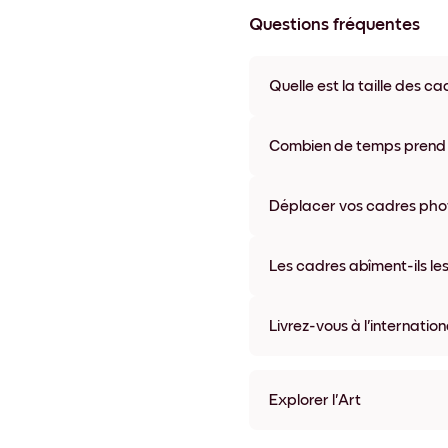
Questions fréquentes
Quelle est la taille des ca
Les formats proposés vont de 8
coloris disponibles, y compris 
Combien de temps prend la
La livraison de vos cadres ph
semaine. Livraison express po
Déplacer vos cadres photo
accompagne chaque comma
Oui, nos cadres photo autocolla
abîmer vos murs.
Les cadres abîment-ils les
Non, nos cadres photo autocol
Livrez-vous à l'internation
Oui, dans la plupart des pays 
Explorer l'Art
Vintage Mojito Sans bordu