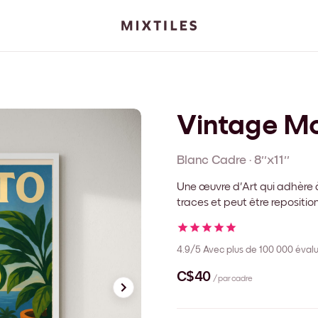
Vintage Mo
Blanc
Cadre
·
8''x11''
Une œuvre d'Art qui adhère à
traces et peut être repositi
4.9/5
Avec plus de 100 000 évalu
C$40
/ par cadre