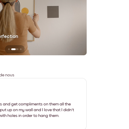
erfection
Sans aucune trace
 de nous
les and get compliments on them all the
put up on my wall and I love that I didn't
th holes in order to hang them.