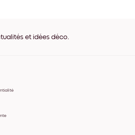
Vintage Mojito Noir
Vintage Mojito Blanc
Vintage Mojito Bois de Ch
Vintage Mojito Large Noir
Vintage Mojito Large Blan
Vintage Mojito Large Noye
tualités et idées déco.
Vintage Mojito Toile
tialité
ente