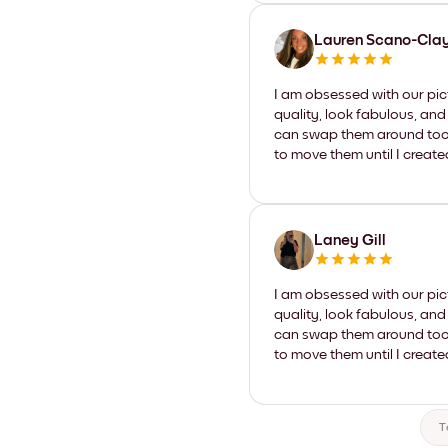
Lauren Scano-Cla
I am obsessed with our pic
quality, look fabulous, and
can swap them around too. I
to move them until I create
Laney Gill
I am obsessed with our pic
quality, look fabulous, and
can swap them around too. I
to move them until I create
T