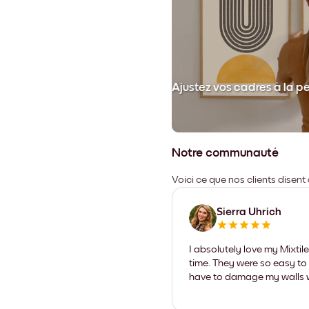
et collez votre cadre au mur.
Ajustez vos cadres à la p
Notre communauté
Voici ce que nos clients disent
Sierra Uhrich
I absolutely love my Mixti
time. They were so easy to 
have to damage my walls wi