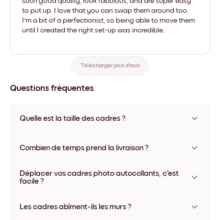
such good quality, look fabulous, and are super easy
to put up. I love that you can swap them around too.
I'm a bit of a perfectionist, so being able to move them
until I created the right set-up was incredible.
Télécharger plus d'avis
Questions fréquentes
Quelle est la taille des cadres ?
Les formats proposés vont de 8''x11'' à 22''x44''. Plusieurs
matériaux et coloris disponibles, y compris sans cadre ou en
Combien de temps prend la livraison ?
toile.
La livraison de vos cadres photo personnalisés prend
Déplacer vos cadres photo autocollants, c'est
généralement une semaine. Livraison express possible dans
facile ?
certains pays. Un numéro de suivi accompagne chaque
commande.
Oui, nos cadres photo autocollants sont repositionnables à
l'infini, sans abîmer vos murs.
Les cadres abîment-ils les murs ?