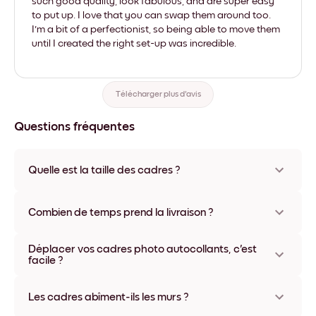
such good quality, look fabulous, and are super easy
to put up. I love that you can swap them around too.
I'm a bit of a perfectionist, so being able to move them
until I created the right set-up was incredible.
Télécharger plus d'avis
Questions fréquentes
Quelle est la taille des cadres ?
Les formats proposés vont de 8''x11'' à 22''x44''. Plusieurs
matériaux et coloris disponibles, y compris sans cadre ou en
Combien de temps prend la livraison ?
toile.
La livraison de vos cadres photo personnalisés prend
Déplacer vos cadres photo autocollants, c'est
généralement une semaine. Livraison express possible dans
facile ?
certains pays. Un numéro de suivi accompagne chaque
commande.
Oui, nos cadres photo autocollants sont repositionnables à
l'infini, sans abîmer vos murs.
Les cadres abîment-ils les murs ?