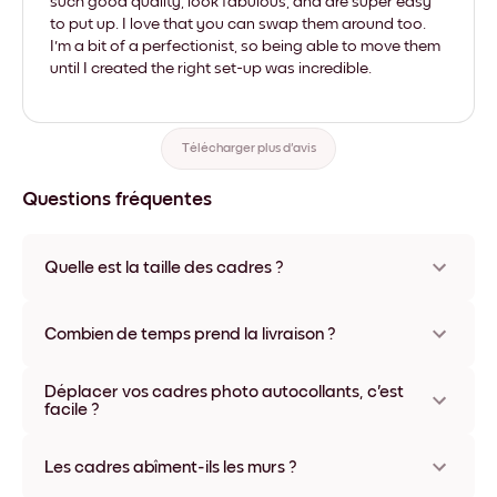
such good quality, look fabulous, and are super easy
to put up. I love that you can swap them around too.
I'm a bit of a perfectionist, so being able to move them
until I created the right set-up was incredible.
Télécharger plus d'avis
Questions fréquentes
Quelle est la taille des cadres ?
Les formats proposés vont de 8''x11'' à 22''x44''. Plusieurs
matériaux et coloris disponibles, y compris sans cadre ou en
Combien de temps prend la livraison ?
toile.
La livraison de vos cadres photo personnalisés prend
Déplacer vos cadres photo autocollants, c'est
généralement une semaine. Livraison express possible dans
facile ?
certains pays. Un numéro de suivi accompagne chaque
commande.
Oui, nos cadres photo autocollants sont repositionnables à
l'infini, sans abîmer vos murs.
Les cadres abîment-ils les murs ?