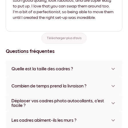
such good quality, look fabulous, and are super easy
to put up. I love that you can swap them around too.
I'm a bit of a perfectionist, so being able to move them
until I created the right set-up was incredible.
Télécharger plus d'avis
Questions fréquentes
Quelle est la taille des cadres ?
Les formats proposés vont de 8''x11'' à 22''x44''. Plusieurs
matériaux et coloris disponibles, y compris sans cadre ou en
Combien de temps prend la livraison ?
toile.
La livraison de vos cadres photo personnalisés prend
Déplacer vos cadres photo autocollants, c'est
généralement une semaine. Livraison express possible dans
facile ?
certains pays. Un numéro de suivi accompagne chaque
commande.
Oui, nos cadres photo autocollants sont repositionnables à
l'infini, sans abîmer vos murs.
Les cadres abîment-ils les murs ?